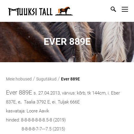
EVER 889E
/
/
Meie hobused
Sugutäkud
Ever 889E
Ever 889E
s. 27.04.2013, värvus: kõrb, tk 144cm, i. Eber
837E, e
.
Taalia
3792 E, ei. Tuljak 666E
kasvataja: Loore Aavik
hinded: 8-8-8-8-8-8-8.5-8 (2019)
8-8-8-8-7-7---7.5 (2015)