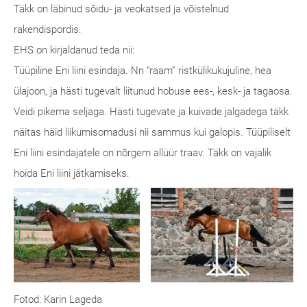
Täkk on läbinud sõidu- ja veokatsed ja võistelnud
rakendispordis.
EHS on kirjaldanud teda nii:
Tüüpiline Eni liini esindaja. Nn “raam” ristkülikukujuline, hea
ülajoon, ja hästi tugevalt liitunud hobuse ees-, kesk- ja tagaosa.
Veidi pikema seljaga. Hästi tugevate ja kuivade jalgadega täkk
näitas häid liikumisomadusi nii sammus kui galopis. Tüüpiliselt
Eni liini esindajatele on nõrgem allüür traav. Täkk on vajalik
hoida Eni liini jätkamiseks.
Fotod: Karin Lageda