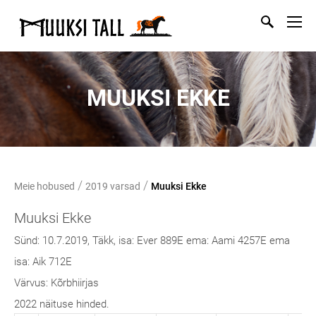
MUUKSI EKKE
/
/
Meie hobused
2019 varsad
Muuksi Ekke
Muuksi Ekke
Sünd: 10.7.2019, Täkk, isa: Ever 889E ema:
Aami 4257E ema
isa: Aik 712E
Värvus: Kõrbhiirjas
2022 näituse hinded.