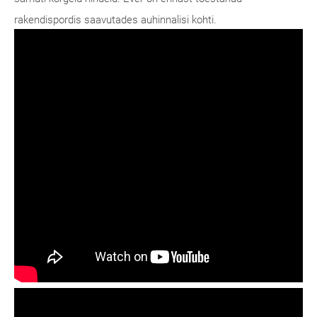
rakendispordis saavutades auhinnalisi kohti.