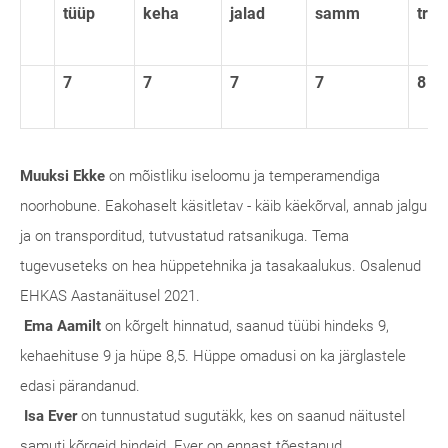
tüüp
keha
jalad
samm
traa
7
7
7
7
8
Muuksi Ekke
on mõistliku iseloomu ja temperamendiga
noorhobune. Eakohaselt käsitletav - käib käekõrval, annab jalgu
ja on transporditud, tutvustatud ratsanikuga. Tema
tugevuseteks on hea hüppetehnika ja tasakaalukus. Osalenud
EHKAS Aastanäitusel 2021.
Ema Aamilt
on kõrgelt hinnatud, saanud tüübi hindeks 9,
kehaehituse 9 ja hüpe 8,5. Hüppe omadusi on ka järglastele
edasi pärandanud.
Isa Ever
on tunnustatud sugutäkk, kes on saanud näitustel
samuti kõrgeid hindeid. Ever on ennast tõestanud